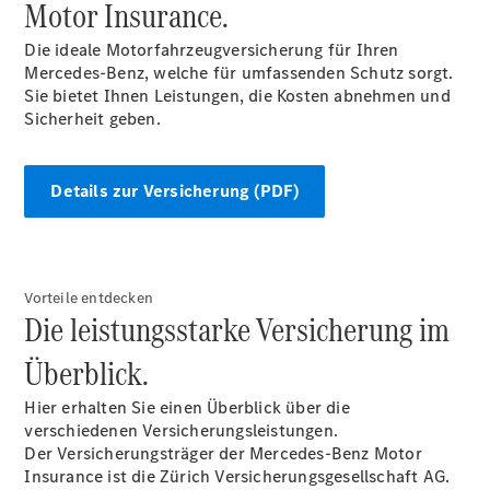
Motor Insurance.
Mobilitätslösungen
Intelligente
Die ideale Motorfahrzeugversicherung für Ihren
Fahrzeugsteuerung
Mercedes-Benz, welche für umfassenden Schutz sorgt.
Garantie
Sie bietet Ihnen Leistungen, die Kosten abnehmen und
und
Sicherheit geben.
Original-
Teile
Mercedes-
Details zur Versicherung (PDF)
Benz
QualityService
Digitale
Extras
Vorteile entdecken
Die leistungsstarke Versicherung im
Servicetermin
buchen
Überblick.
Hier erhalten Sie einen Überblick über die
verschiedenen Versicherungsleistungen.
Der Versicherungsträger der Mercedes-Benz Motor
Insurance ist die Zürich Versicherungsgesellschaft AG.