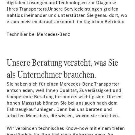
digitalen Lösungen und Technologien zur Diagnose
Mobilitätslösungen
Ihres Transporters.Unsere Serviceleistungen greifen
Intelligente
nahtlos ineinander und unterstützen Sie genau dort, wo
Fahrzeugsteuerung
es am meisten darauf ankommt: im täglichen Betrieb.»
Garantie
und
Techniker bei Mercedes-Benz
Original-
Teile
Mercedes-
Benz
Unsere Beratung versteht, was Sie
QualityService
Digitale
als Unternehmer brauchen.
Extras
Sie haben sich für einen Mercedes-Benz Transporter
Servicetermin
entschieden, weil Ihnen Qualität, Zuverlässigkeit und
buchen
kompetente Beratung besonders wichtig sind. Diesen
hohen Massstab können Sie bei uns auch nach dem
Fahrzeugkauf anlegen. Denn bei uns beraten und
arbeiten Menschen, die wissen, wovon sie sprechen.
Wir verbinden technisches Know-how mit einem tiefen
Verständnis für Ihre täglichen Anforderungen. So