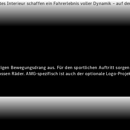
laden
Interieur schaffen ein Fahrerlebnis voller Dynamik – auf der 
Pannen- &
Unfallhilfe
Räder &
Reifen
Wartung,
Reparatur
&
Garantie
digen Bewegungsdrang aus. Für den sportlichen Auftritt sorgen
grossen Räder. AMG-spezifisch ist auch der optionale Logo-Proj
Übersicht
Reparatur