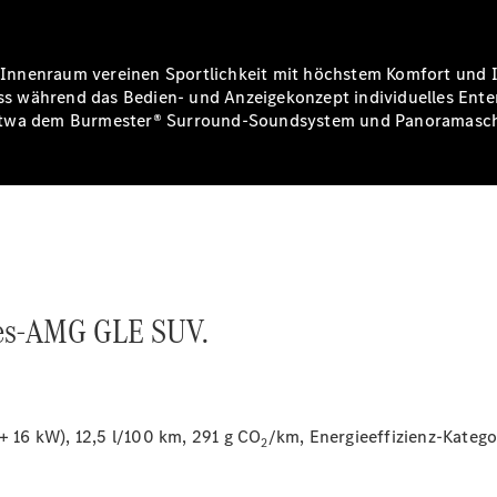
Service &
Garantie
Rückrufe
nnenraum vereinen Sportlichkeit mit höchstem Komfort und In
Ersatzteile
 während das Bedien- und Anzeigekonzept individuelles Entert
Accessories
 etwa dem Burmester® Surround-Soundsystem und Panoramasch
Digitale
Broschüre
Fahrzeugzubehör
des-AMG GLE SUV.
Collection
Betriebsanleitungen
Servicetermin
buchen
16 kW), 12,5 l/100 km, 291 g CO
/km, Energieeffizienz-Katego
2