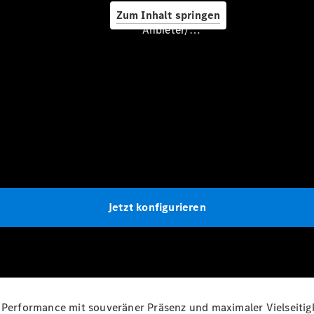
Zum Inhalt springen
Anbieter/Datenschutz
Servicetermin
buchen
Seviceangebote
Jetzt konfigurieren
Frühlings-
Check
Digitale
Extras
Ladelösungen
Unterwegs
erformance mit souveräner Präsenz und maximaler Vielseitig