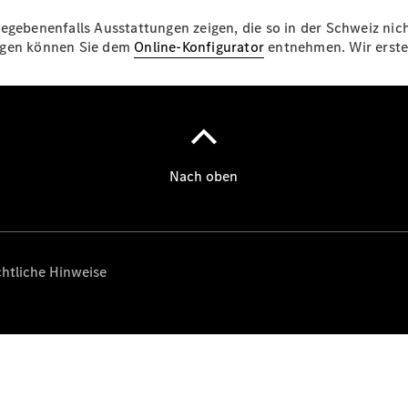
egebenenfalls Ausstattungen zeigen, die so in der Schweiz nich
ungen können Sie dem
Online-Konfigurator
entnehmen. Wir erstel
Über uns
Unternehmen
Ansprechpartner
Standort &
Öffnungszeiten
Kontaktformular
Servicetermin