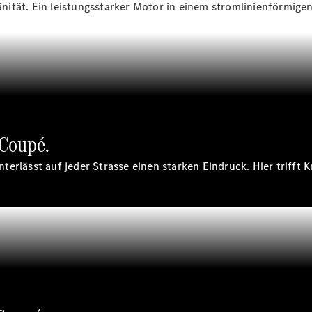
laden
ität. Ein leistungsstarker Motor in einem stromlinienförmige
Pannen- &
Unfallhilfe
Räder &
Reifen
Wartung,
Reparatur
&
Garantie
Coupé.
rlässt auf jeder Strasse einen starken Eindruck. Hier trifft Kra
Übersicht
Reparatur