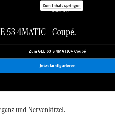
Zum Inhalt springen
Anbieter/Datenschutz
E 53 4MATIC+ Coupé.
Servicetermin
buchen
Seviceangebote
Zum GLE 63 S 4MATIC+ Coupé
Jetzt konfigurieren
Frühlings-
Check
Digitale
Extras
Ladelösungen
ganz und Nervenkitzel.
Unterwegs