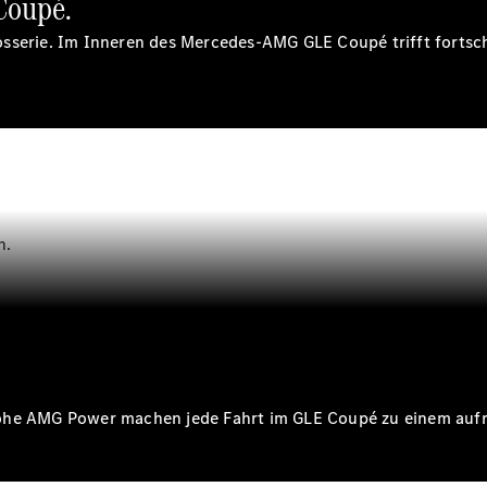
Coupé.
Service &
Garantie
sserie. Im Inneren des Mercedes-AMG GLE Coupé trifft fortsch
Rückrufe
Ersatzteile
Accessories
n.
Digitale
Broschüre
Fahrzeugzubehör
Collection
Betriebsanleitungen
Servicetermin
rohe AMG Power machen jede Fahrt im GLE Coupé zu einem aufr
buchen