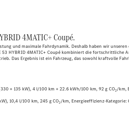
HYBRID 4MATIC+ Coupé.
Über uns
istung und maximale Fahrdynamik. Deshalb haben wir unseren 
53 HYBRID 4MATIC+ Coupé kombiniert die fortschrittliche Ant
ieb. Das Ergebnis ist ein Fahrzeug, das sowohl kraftvolle Fahrl
Unternehmen
30 + 135 kW), 4 l/100 km + 22.6 kWh/100 km, 92 g CO
/km, 
2
Ansprechpartner
Standort &
W), 10,4 l/100 km, 245 g CO
/km, Energieeffizienz-Kategorie:
2
Öffnungszeiten
Kontaktformular
Servicetermin