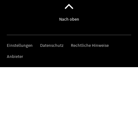
laden
Pannen- &
Unfallhilfe
Räder &
Reifen
Wartung,
Reparatur
&
Garantie
Übersicht
Reparatur