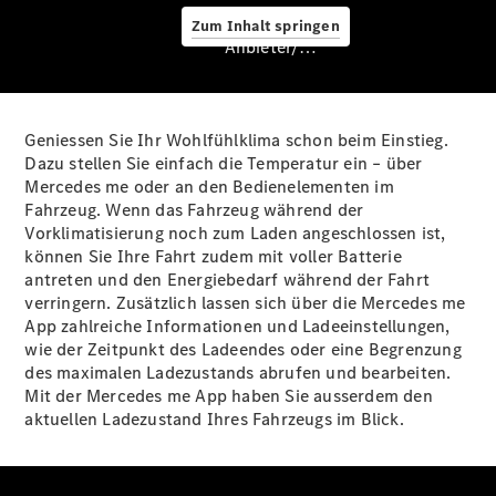
Zum Inhalt springen
Anbieter/Datenschutz
Geniessen Sie Ihr Wohlfühlklima schon beim Einstieg.
Servicetermin
Dazu stellen Sie einfach die Temperatur ein – über
buchen
Mercedes me oder an den Bedienelementen im
Seviceangebote
Fahrzeug. Wenn das Fahrzeug während der
Vorklimatisierung noch zum Laden angeschlossen ist,
können Sie Ihre Fahrt zudem mit voller Batterie
antreten und den Energiebedarf während der Fahrt
verringern. Zusätzlich lassen sich über die Mercedes me
App zahlreiche Informationen und Ladeeinstellungen,
wie der Zeitpunkt des Ladeendes oder eine Begrenzung
Frühlings-
des maximalen Ladezustands abrufen und bearbeiten.
Check
Mit der Mercedes me App haben Sie ausserdem den
Digitale
aktuellen Ladezustand Ihres Fahrzeugs im
Blick.
Extras
Ladelösungen
Unterwegs